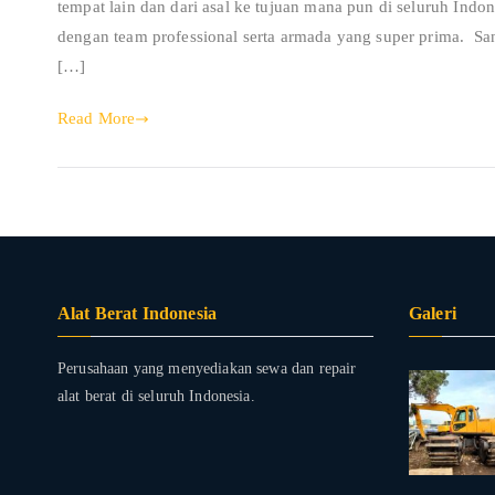
tempat lain dan dari asal ke tujuan mana pun di seluruh I
dengan team professional serta armada yang super prima. Sa
[…]
Read More
Alat Berat Indonesia
Galeri
Perusahaan yang menyediakan sewa dan repair
alat berat di seluruh Indonesia.