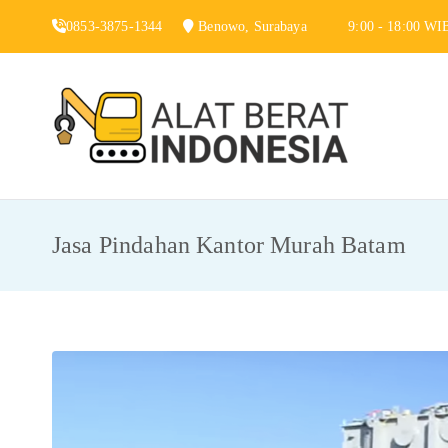
Skip
0853-3875-1344
Benowo, Surabaya
9:00 - 18:00 WI
to
content
Alat 
Jasa Sewa Alat
Jasa Pindahan Kantor Murah Batam