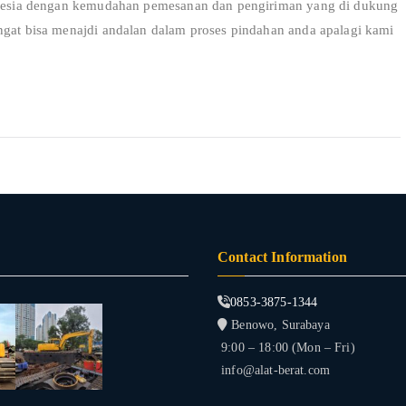
ndonesia dengan kemudahan pemesanan dan pengiriman yang di dukung
ngat bisa menajdi andalan dalam proses pindahan anda apalagi kami
Contact Information
0853-3875-1344
Benowo, Surabaya
9:00 – 18:00 (Mon – Fri)
info@alat-berat.com