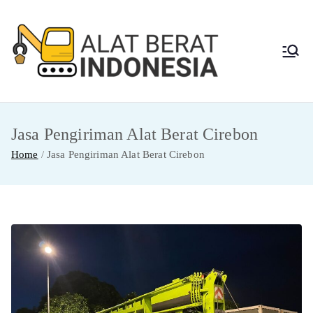
Skip
to
content
Alat
Jasa Sewa Alat
Berat dan Repair
Berat
Jasa Pengiriman Alat Berat Cirebon
Indon
Home
Jasa Pengiriman Alat Berat Cirebon
esia