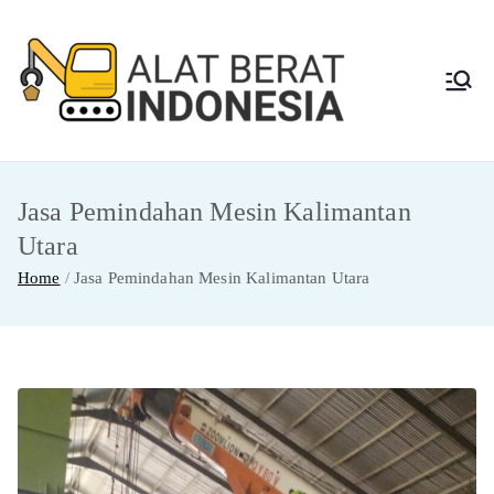
Skip
to
content
Alat
Jasa Sewa Alat
Berat dan Repair
Berat
Jasa Pemindahan Mesin Kalimantan
Indon
Utara
esia
Home
Jasa Pemindahan Mesin Kalimantan Utara