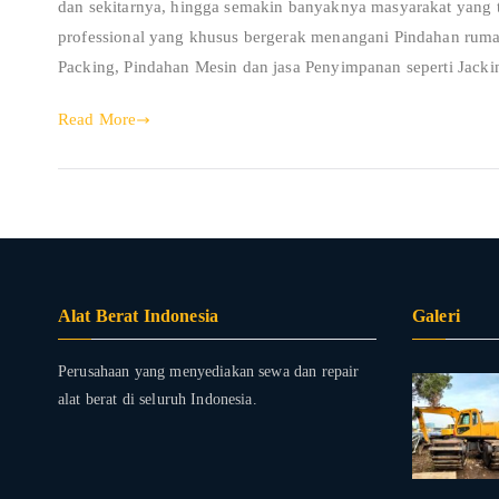
dan sekitarnya, hingga semakin banyaknya masyarakat yang
professional yang khusus bergerak menangani Pindahan rumah
Packing, Pindahan Mesin dan jasa Penyimpanan seperti Jacki
Read More
Alat Berat Indonesia
Galeri
Perusahaan yang menyediakan sewa dan repair
alat berat di seluruh Indonesia.