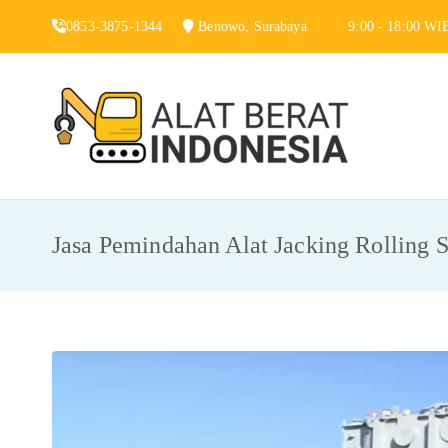
Skip
0853-3875-1344
Benowo, Surabaya
9:00 - 18:00 WI
to
content
Alat 
Jasa Sewa Alat
Jasa Pemindahan Alat Jacking Rolling