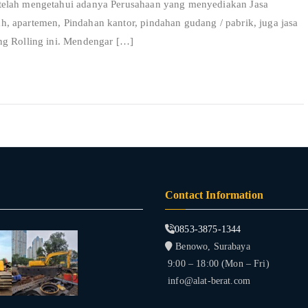
 telah mengetahui adanya Perusahaan yang menyediakan Jasa
, apartemen, Pindahan kantor, pindahan gudang / pabrik, juga jasa
ng Rolling ini. Mendengar […]
Contact Information
0853-3875-1344
Benowo, Surabaya
9:00 – 18:00 (Mon – Fri)
info@alat-berat.com