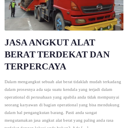
JASA ANGKUT ALAT
BERAT TERDEKAT DAN
TERPERCAYA
Dalam mengangkut sebuah alat berat tidaklah mudah terkadang
dalam prosesnya ada saja suatu kendala yang terjadi dalam
operational di perusahaan yang apabila anda tidak mempunyai
seorang karyawan di bagian operational yang bisa mendukung
dalam hal pengangkutan barang. Pasti anda sangat
mengutamakan jasa angkut alat berat yang paling anda rasa