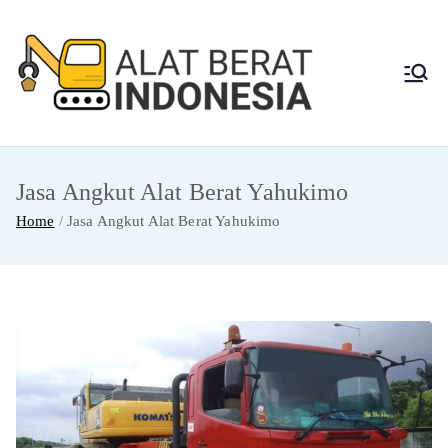
Skip
to
content
Alat
Jasa Sewa Alat
Berat dan Repair
Berat
Jasa Angkut Alat Berat Yahukimo
Indon
Home
Jasa Angkut Alat Berat Yahukimo
esia