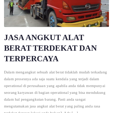
JASA ANGKUT ALAT
BERAT TERDEKAT DAN
TERPERCAYA
Dalam mengangkut sebuah alat berat tidaklah mudah terkadang
dalam prosesnya ada saja suatu kendala yang terjadi dalam
operational di perusahaan yang apabila anda tidak mempunyai
seorang karyawan di bagian operational yang bisa mendukung
dalam hal pengangkutan barang. Pasti anda sangat
mengutamakan jasa angkut alat berat yang paling anda rasa