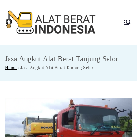
Skip
to
content
Alat
Jasa Sewa Alat
Berat dan Repair
Berat
Jasa Angkut Alat Berat Tanjung Selor
Indon
Home
Jasa Angkut Alat Berat Tanjung Selor
esia