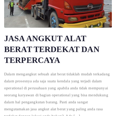
JASA ANGKUT ALAT
BERAT TERDEKAT DAN
TERPERCAYA
Dalam mengangkut sebuah alat berat tidaklah mudah terkadang
dalam prosesnya ada saja suatu kendala yang terjadi dalam
operational di perusahaan yang apabila anda tidak mempunyai
seorang karyawan di bagian operational yang bisa mendukung
dalam hal pengangkutan barang. Pasti anda sangat
mengutamakan jasa angkut alat berat yang paling anda rasa