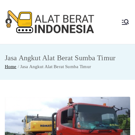
Skip
to
content
Alat
Jasa Sewa Alat
Berat dan Repair
Berat
Jasa Angkut Alat Berat Sumba Timur
Indon
Home
Jasa Angkut Alat Berat Sumba Timur
esia